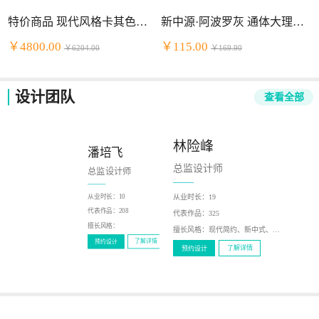
特价商品 现代风格卡其色头层牛皮+PVC组合沙发
新中源·阿波罗灰 通体大理石（2NB9034）
￥4800.00
￥115.00
￥6204.00
￥169.90
设计团队
查看全部
林险峰
潘培飞
陈少泽
总监设计师
总监设计师
总监设计师
从业时长：
19
从业时长：
10
从业时长：
12
代表作品：
216
代表作品：
208
代表作品：
325
擅长风格：
新中式，现代
擅长风格：
擅长风格：
现代简约、新中式、北欧风、轻奢、美式
了解详情
预约设计
了解详情
预约设计
了解详情
预约设计