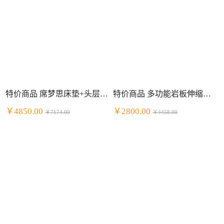
特价商品 席梦思床垫+头层牛皮床套装 明星组合
特价商品 多功能岩板伸缩餐桌餐厅套装 一桌四椅
￥4850.00
￥2800.00
￥7174.00
￥4458.00