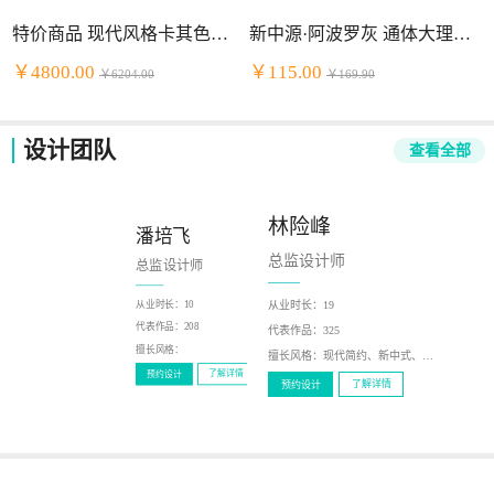
特价商品 现代风格卡其色头层牛皮+PVC组合沙发
新中源·阿波罗灰 通体大理石（2NB9034）
￥4800.00
￥115.00
￥6204.00
￥169.90
设计团队
查看全部
林险峰
潘培飞
陈少泽
总监设计师
总监设计师
总监设计师
从业时长：
19
从业时长：
10
从业时长：
12
代表作品：
216
代表作品：
208
代表作品：
325
擅长风格：
新中式，现代
擅长风格：
擅长风格：
现代简约、新中式、北欧风、轻奢、美式
了解详情
预约设计
了解详情
预约设计
了解详情
预约设计