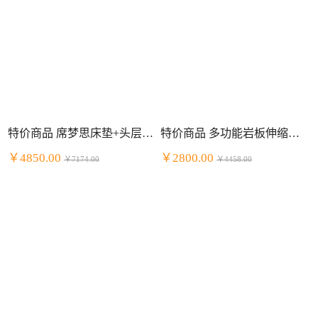
特价商品 席梦思床垫+头层牛皮床套装 明星组合
特价商品 多功能岩板伸缩餐桌餐厅套装 一桌四椅
￥4850.00
￥2800.00
￥7174.00
￥4458.00