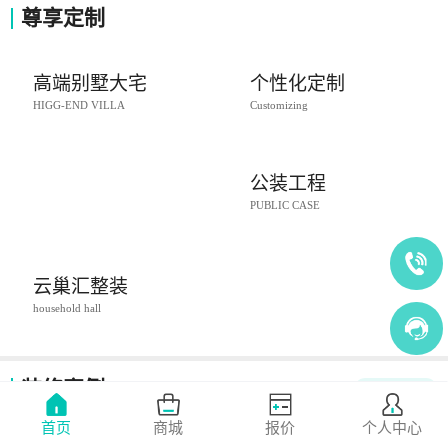
尊享定制
高端别墅大宅
个性化定制
HIGG-END VILLA
Customizing
公装工程
PUBLIC CASE
云巢汇整装
household hall
装修案例
查看全部
轻奢
新中式
欧式
美式
现代简约
首页
商城
报价
个人中心