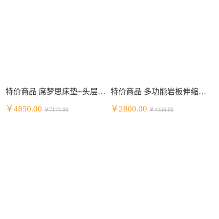
特价商品 席梦思床垫+头层牛皮床套装 明星组合
特价商品 多功能岩板伸缩餐桌餐厅套装 一桌四椅
￥4850.00
￥2800.00
￥7174.00
￥4458.00