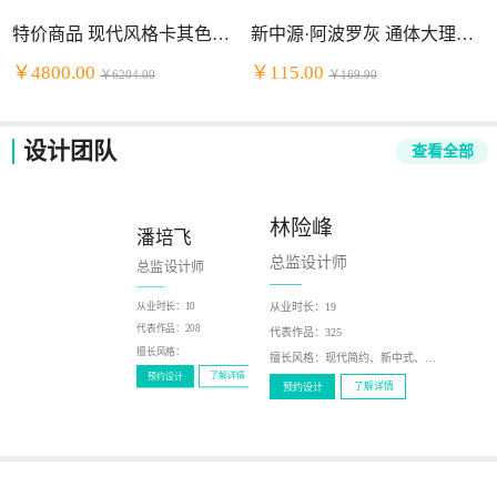
特价商品 现代风格卡其色头层牛皮+PVC组合沙发
新中源·阿波罗灰 通体大理石（2NB9034）
￥4800.00
￥115.00
￥6204.00
￥169.90
设计团队
查看全部
林险峰
潘培飞
陈少泽
总监设计师
总监设计师
总监设计师
从业时长：
19
从业时长：
10
从业时长：
12
代表作品：
216
代表作品：
208
代表作品：
325
擅长风格：
新中式，现代
擅长风格：
擅长风格：
现代简约、新中式、北欧风、轻奢、美式
了解详情
预约设计
了解详情
预约设计
了解详情
预约设计